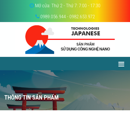
Mở cửa: Thứ 2 - Thứ 7: 7:00 - 17:30
0989.056.944 - 0982.653.972
THÔNG TIN SẢN PHẨM