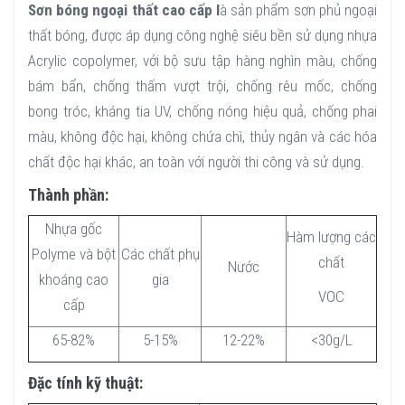
Sơn bóng ngoại thất cao cấp l
à sản phẩm sơn phủ ngoại
thất bóng, được áp dụng công nghệ siêu bền sử dụng nhựa
Acrylic copolymer, với bộ sưu tập hàng nghìn màu, chống
bám bẩn, chống thấm vượt trội, chống rêu mốc, chống
bong tróc, kháng tia UV, chống nóng hiệu quả, chống phai
màu, không độc hại, không chứa chì, thủy ngân và các hóa
chất độc hại khác, an toàn với người thi công và sử dụng.
Thành phần:
Nhựa gốc
Hàm lượng các
Polyme và bột
Các chất phụ
chất
Nước
khoáng cao
gia
VOC
cấp
65-82%
5-15%
12-22%
<30g/L
Đặc tính kỹ thuật: