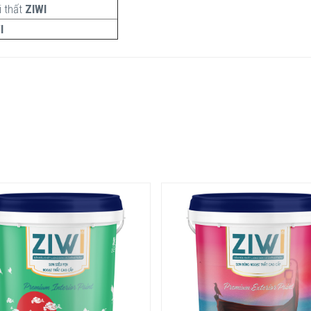
i thất
ZIWI
I