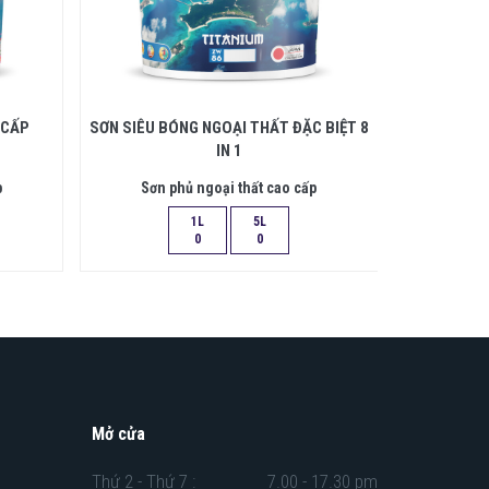
 CẤP
SƠN SIÊU BÓNG NGOẠI THẤT ĐẶC BIỆT 8
SƠN SIÊU
IN 1
p
Sơn phủ ngoại thất cao cấp
Sơn 
1L
5L
0
0
Mở cửa
Thứ 2 - Thứ 7 :
7.00 - 17.30 pm