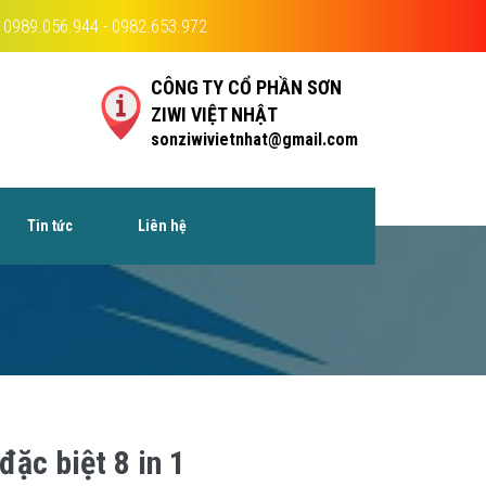
0989.056.944 - 0982.653.972
CÔNG TY CỔ PHẦN SƠN
ZIWI VIỆT NHẬT
sonziwivietnhat@gmail.com
Tin tức
Liên hệ
đặc biệt 8 in 1