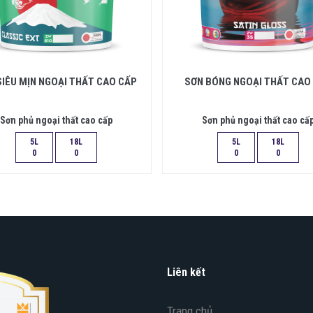
SIÊU MỊN NGOẠI THẤT CAO CẤP
SƠN BÓNG NGOẠI THẤT CAO
Sơn phủ ngoại thất cao cấp
Sơn phủ ngoại thất cao cấ
5L
18L
5L
18L
0
0
0
0
Liên kết
Trang chủ