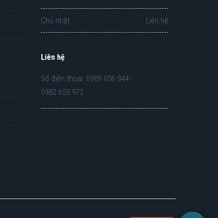
Chủ nhật :
Liên hệ
Liên hệ
Số điện thoại: 0989.056.944 -
0982.653.972