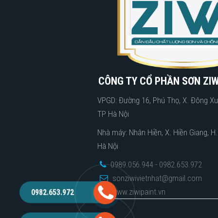
CÔNG TY CỔ PHẦN SƠN ZIW
VPGD: Đường 16, Phú Thọ, X. Đông Xu
TP Hà Nội
Nhà máy: Nhân Hiền, X. Hiền Giang, H
Hà Nội
0989.056.944 - 0982.653.972
sonziwivietnhat@gmail.com
www.ziwipaint.vn
0982.653.972