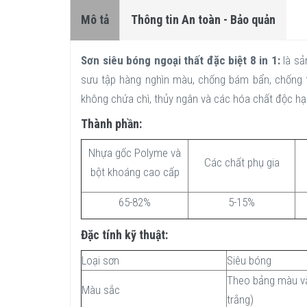
Mô tả
Thông tin An toàn - Bảo quản
Sơn siêu bóng ngoại thất đặc biệt 8 in 1:
là sả
sưu tập hàng nghìn màu, chống bám bẩn, chống th
không chứa chì, thủy ngân và các hóa chất độc hại
Thành phần:
Nhựa gốc Polyme và
Các chất phụ gia
bột khoáng cao cấp
65-82%
5-15%
Đặc tính kỹ thuật:
Loại sơn
Siêu bóng
Theo bảng màu v
Màu sắc
trắng)