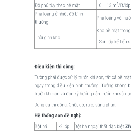
2
Độ phủ tùy theo bề mặt
10 – 13 m
/lít/lớ
Pha loãng ở nhiệt độ bình
Pha loãng với nư
thường
Khô bề mặt trong
Thời gian khô
Sơn lớp kế tiếp s
Điều kiện thi công:
Tường phải được xử lý trước khi sơn, tất cả bề 
ngày trong điều kiện bình thường. Tường không b
trước khi sơn và đọc kỹ hướng dẫn trước khi sử dụ
Dụng cụ thi công: Chổi, cọ, rulo, súng phun.
Hệ thống sơn đề nghị:
Bột bả
1-2 lớp
Bột bả ngoại thất đặc biệt
ZI