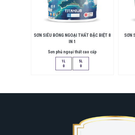
 CAO CẤP
SƠN SIÊU BÓNG NGOẠI THẤT ĐẶC BIỆT 8
SƠN 
IN 1
ao cấp
Sơn phủ ngoại thất cao cấp
1L
5L
0
0