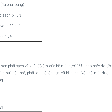
p (đã pha loãng)
ớc sạch 5-10%
 vòng 30 phút
au 2 giờ
mặt sơn phải sạch và khô, độ ẩm của bề mặt dưới 16% theo máy đo độ
ám bụi, dầu mỡ, phải loại bỏ lớp sơn cũ bị bong. Nếu bề mặt được s
ng.
WI