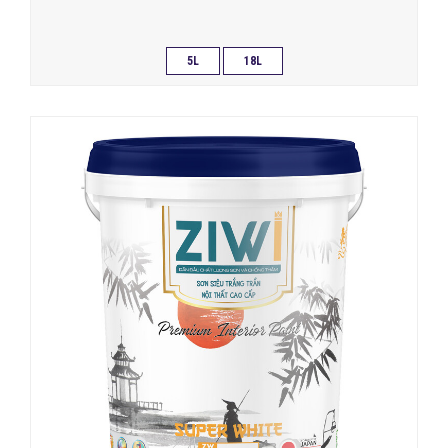
5L
18L