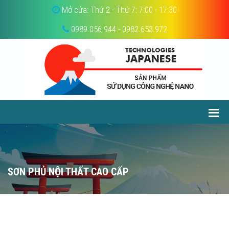
Mở cửa: Thứ 2 - Thứ 7: 7:00 - 17:30
0989.056.944 - 0982.653.972
SƠN PHỦ NỘI THẤT CAO CẤP