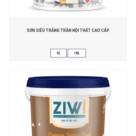
SƠN SIÊU TRẮNG TRẦN NỘI THẤT CAO CẤP
5L
18L