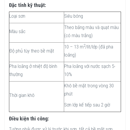
Đặc tính kỹ thuật:
Loại sơn
Siêu bóng
Theo bảng màu và quạt màu
Màu sắc
(có màu trắng)
2
10 – 13 m
/lít/lớp (đã pha
Độ phủ tùy theo bề mặt
loãng)
Pha loãng ở nhiệt độ bình
Pha loãng với nước sạch 5-
thường
10%
Khô bề mặt trong vòng 30
phút
Thời gian khô
Sơn lớp kế tiếp sau 2 giờ
Điều kiện thi công:
Tường phải được xử lý trước khi sơn, tất cả bề mặt sơn