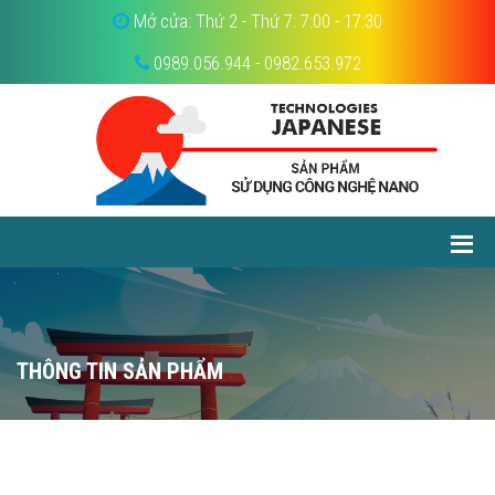
Mở cửa: Thứ 2 - Thứ 7: 7:00 - 17:30
0989.056.944 - 0982.653.972
THÔNG TIN SẢN PHẨM