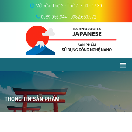
Mở cửa: Thứ 2 - Thứ 7: 7:00 - 17:30
0989.056.944 - 0982.653.972
THÔNG TIN SẢN PHẨM