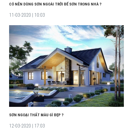
CÓ NÊN DÙNG SƠN NGOÀI TRỜI ĐỂ SƠN TRONG NHÀ ?
11-03-2020 | 10:03
SƠN NGOẠI THẤT MÀU GÌ ĐẸP ?
12-03-2020 | 17:03