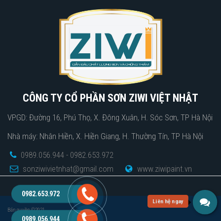
CÔNG TY CỔ PHẦN SƠN ZIWI VIỆT NHẬT
VPGD: Đường 16, Phú Thọ, X. Đông Xuân, H. Sóc Sơn, TP Hà Nội
Nhà máy: Nhân Hiền, X. Hiền Giang, H. Thường Tín, TP Hà Nội
0989.056.944 - 0982.653.972
sonziwivietnhat@gmail.com
www.ziwipaint.vn
0982.653.972
Bản quyền ©2021.
0989.056.944