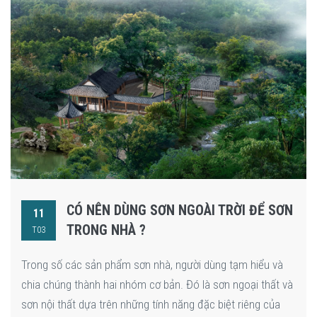
CÓ NÊN DÙNG SƠN NGOÀI TRỜI ĐỂ SƠN
11
TRONG NHÀ ?
T03
Trong số các sản phẩm sơn nhà, người dùng tạm hiểu và
chia chúng thành hai nhóm cơ bản. Đó là sơn ngoại thất và
sơn nội thất dựa trên những tính năng đặc biệt riêng của