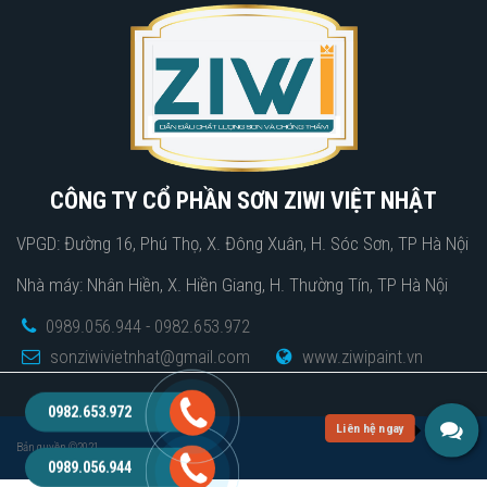
CÔNG TY CỔ PHẦN SƠN ZIWI VIỆT NHẬT
VPGD: Đường 16, Phú Thọ, X. Đông Xuân, H. Sóc Sơn, TP Hà Nội
Nhà máy: Nhân Hiền, X. Hiền Giang, H. Thường Tín, TP Hà Nội
0989.056.944 - 0982.653.972
sonziwivietnhat@gmail.com
www.ziwipaint.vn
0982.653.972
Bản quyền ©2021.
0989.056.944