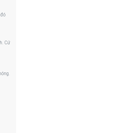
 đó
h. Cứ
móng.