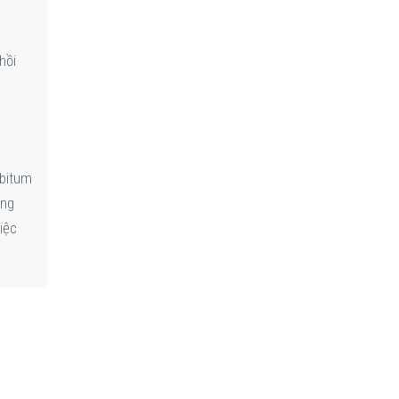
hồi
 bitum
ưng
iệc