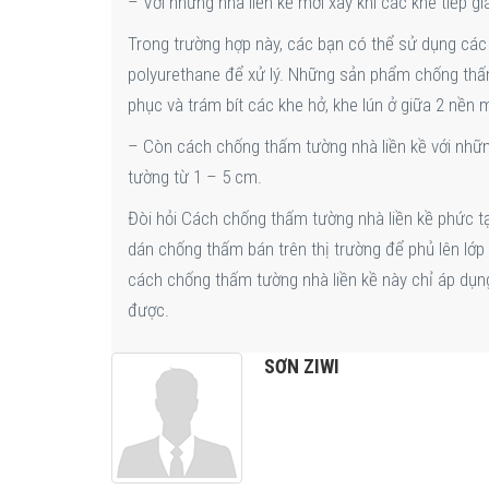
– Với những nhà liền kề mới xây khi các khe tiếp gi
Trong trường hợp này, các bạn có thể sử dụng các
polyurethane để xử lý. Những sản phẩm chống thấm
phục và trám bít các khe hở, khe lún ở giữa 2 nền
– Còn cách chống thấm tường nhà liền kề với những
tường từ 1 – 5 cm.
Đòi hỏi Cách chống thấm tường nhà liền kề phức t
dán chống thấm bán trên thị trường để phủ lên lớp
cách chống thấm tường nhà liền kề này chỉ áp dụng 
được.
SƠN ZIWI