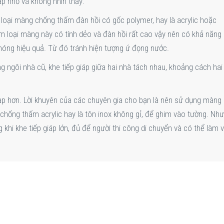
áp nhỏ và không nhìn thấy:
 loại màng chống thấm đàn hồi có gốc polymer, hay là acrylic hoặc
 loại màng này có tính dẻo và đàn hồi rất cao vậy nên có khả năng 
 móng hiệu quả. Từ đó tránh hiện tượng ứ đọng nước.
 ngôi nhà cũ, khe tiếp giáp giữa hai nhà tách nhau, khoảng cách hai
ạp hơn. Lời khuyên của các chuyên gia cho bạn là nên sử dụng màng
 chống thấm acrylic hay là tôn inox không gỉ, để ghim vào tường. Nh
khi khe tiếp giáp lớn, đủ để người thi công di chuyển và có thể làm v