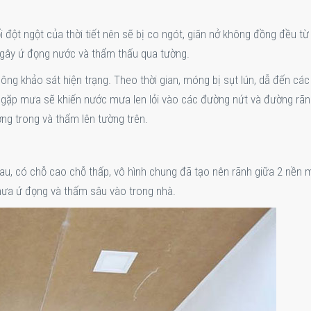
i đột ngột của thời tiết nên sẽ bị co ngót, giãn nở không đồng đều từ
c gây ứ đọng nước và thẩm thấu qua tường.
ng khảo sát hiện trạng. Theo thời gian, móng bị sụt lún, dẫ đến các
 gặp mưa sẽ khiến nước mưa len lỏi vào các đường nứt và đường rãn
ng trong và thấm lên tường trên.
au, có chỗ cao chỗ thấp, vô hình chung đã tạo nên rãnh giữa 2 nền 
 mưa ứ đọng và thấm sâu vào trong nhà.