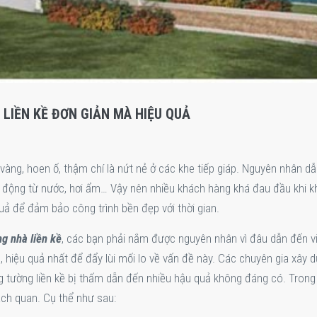
LIỀN KỀ ĐƠN GIẢN MÀ HIỆU QUẢ
vàng, hoen ố, thậm chí là nứt nẻ ở các khe tiếp giáp. Nguyên nhân d
c động từ nước, hơi ẩm… Vậy nên nhiều khách hàng khá đau đầu khi 
uả để đảm bảo công trình bền đẹp với thời gian.
g nhà liền kề
, các bạn phải nắm được nguyên nhân vì đâu dẫn đến v
, hiệu quả nhất để đẩy lùi mối lo về vấn đề này. Các chuyên gia xây 
ng tường liền kề bị thấm dẫn đến nhiều hậu quả không đáng có. Trong
ch quan. Cụ thể như sau: