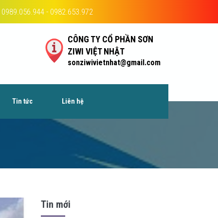
0989.056.944 - 0982.653.972
CÔNG TY CỔ PHẦN SƠN
ZIWI VIỆT NHẬT
sonziwivietnhat@gmail.com
Tin tức
Liên hệ
Tin mới