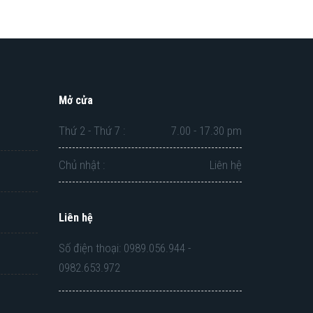
Mở cửa
Thứ 2 - Thứ 7 :
7.00 - 17.30 pm
Chủ nhật :
Liên hệ
Liên hệ
Số điện thoại: 0989.056.944 -
0982.653.972